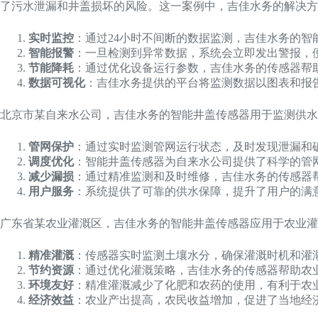
了污水泄漏和井盖损坏的风险。这一案例中，吉佳水务的解决方
实时监控
：通过24小时不间断的数据监测，吉佳水务的
智能报警
：一旦检测到异常数据，系统会立即发出警报，
节能降耗
：通过优化设备运行参数，吉佳水务的传感器帮
数据可视化
：吉佳水务提供的平台将监测数据以图表和报
北京市某自来水公司，吉佳水务的智能井盖传感器用于监测供水
管网保护
：通过实时监测管网运行状态，及时发现泄漏和
调度优化
：智能井盖传感器为自来水公司提供了科学的管
减少漏损
：通过精准监测和及时维修，吉佳水务的传感器
用户服务
：系统提供了可靠的供水保障，提升了用户的满
广东省某农业灌溉区，吉佳水务的智能井盖传感器应用于农业灌
精准灌溉
：传感器实时监测土壤水分，确保灌溉时机和灌
节约资源
：通过优化灌溉策略，吉佳水务的传感器帮助农
环境友好
：精准灌溉减少了化肥和农药的使用，有利于农
经济效益
：农业产出提高，农民收益增加，促进了当地经