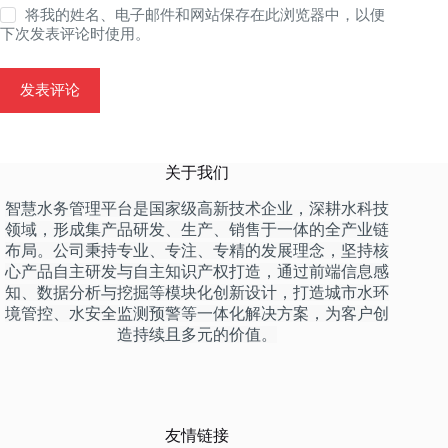
将我的姓名、电子邮件和网站保存在此浏览器中，以便
下次发表评论时使用。
发表评论
关于我们
智慧水务管理平台是国家级高新技术企业，深耕水科技
领域，形成集产品研发、生产、销售于一体的全产业链
布局。公司秉持专业、专注、专精的发展理念，坚持核
心产品自主研发与自主知识产权打造，通过前端信息感
知、数据分析与挖掘等模块化创新设计，打造城市水环
境管控、水安全监测预警等一体化解决方案，为客户创
造持续且多元的价值。
友情链接