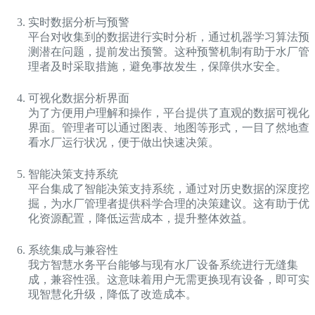
实时数据分析与预警
平台对收集到的数据进行实时分析，通过机器学习算法预
测潜在问题，提前发出预警。这种预警机制有助于水厂管
理者及时采取措施，避免事故发生，保障供水安全。
可视化数据分析界面
为了方便用户理解和操作，平台提供了直观的数据可视化
界面。管理者可以通过图表、地图等形式，一目了然地查
看水厂运行状况，便于做出快速决策。
智能决策支持系统
平台集成了智能决策支持系统，通过对历史数据的深度挖
掘，为水厂管理者提供科学合理的决策建议。这有助于优
化资源配置，降低运营成本，提升整体效益。
系统集成与兼容性
我方智慧水务平台能够与现有水厂设备系统进行无缝集
成，兼容性强。这意味着用户无需更换现有设备，即可实
现智慧化升级，降低了改造成本。