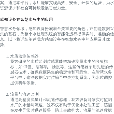
案。通过本平台，水厂能够实现高效、安全、环保的运营，为水
资源保护和社会可持续发展贡献力量。
感知设备在智慧水务中的应用
智慧水务领域，感知设备扮演着至关重要的角色，它们是数据采
集的基石，为整个水处理系统的智能化运行提供实时、准确的信
息。以下将详细阐述我方感知设备在智慧水务中的应用及其优
势。
水质监测传感器
我方研发的水质监测传感器能够精确测量水中的各项指
标，如pH值、溶解氧、浊度等。这些传感器采用先进的传
感器技术，确保数据采集的稳定性和可靠性。在智慧水务
平台中，这些数据实时传输至中央控制系统，为水质调控
提供科学依据。
流量与流速监测
通过高精度流量计和流速传感器，我方设备能够实时监测
水厂的水量与流速。这不仅有助于优化水处理工艺，还能
在发生异常时迅速报警，防止事故扩大。流量与流速数据