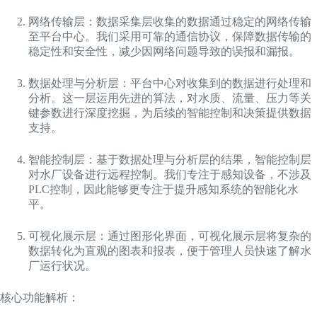
网络传输层：数据采集层收集的数据通过稳定的网络传输
至平台中心。我们采用可靠的通信协议，保障数据传输的
稳定性和安全性，减少因网络问题导致的误报和漏报。
数据处理与分析层：平台中心对收集到的数据进行处理和
分析。这一层运用先进的算法，对水质、流量、压力等关
键参数进行深度挖掘，为后续的智能控制和决策提供数据
支持。
智能控制层：基于数据处理与分析层的结果，智能控制层
对水厂设备进行远程控制。我们专注于感知设备，不涉及
PLC控制，因此能够更专注于提升感知系统的智能化水
平。
可视化展示层：通过图形化界面，可视化展示层将复杂的
数据转化为直观的图表和报表，便于管理人员快速了解水
厂运行状况。
核心功能解析：