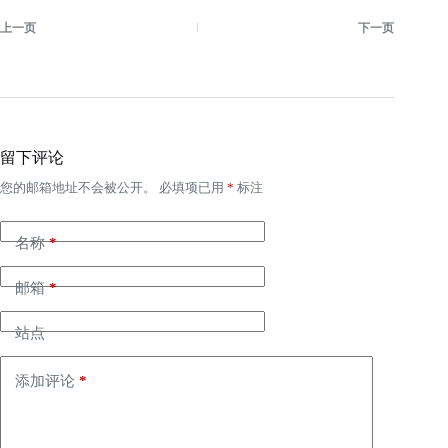
上一页
下一页
留下评论
您的邮箱地址不会被公开。
必填项已用
*
标注
名称
*
邮箱
*
站点
添加评论
*