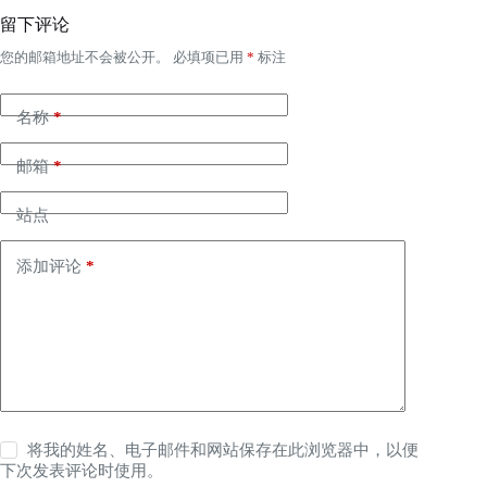
留下评论
您的邮箱地址不会被公开。
必填项已用
*
标注
名称
*
邮箱
*
站点
添加评论
*
将我的姓名、电子邮件和网站保存在此浏览器中，以便
下次发表评论时使用。