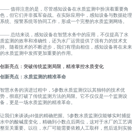
—— 值得注意的是，尽管感知设备在水质监测中扮演着重要角
色，但它们并非孤军奋战。在实际应用中，感知设备与数据处理
系统、报警系统等协同工作，形成一个完整的水质监测网络。
—— 总结来说，感知设备在智慧水务中的应用，不仅提高了水
质监测的效率和准确性，还为水厂运营提供了强有力的技术支
持。随着技术的不断进步，我们有理由相信，感知设备将在未来
的水质监测中发挥更加重要的作用。
创新亮点：突破传统监测局限，精准掌控水质变化
创新亮点：水质监测的精准革命
智慧水务的演进过程中，5参数水质监测仪以其独特的技术优
势，彻底打破了传统监测方法的局限。它不仅仅是一个监测设
备，更是一场水质监测的精准革命。
让我们来谈谈pH值的精确把握。5参数水质监测仪能够实时捕捉
水中的酸碱度变化，精确到小数点后两位，这对于水厂的工艺调
整至关重要。以往，水厂可能需要依赖人工取样，然后送到实验