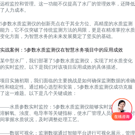
远程监控和管理。这一功能不仅提高了水厂的管理效率，还降低
了人力成本。
5参数水质监测仪的创新亮点在于其全方位、高精度的水质监测
能力，它不仅突破了传统监测方法的局限，更是在精准掌控水质
变化方面，为智慧水务的未来发展奠定了坚实的基础。
实战案例：5参数水质监测仪在智慧水务项目中的应用成效
某中型水厂，我们部署了5参数水质监测仪，实现了对水质变化
的实时监控。以下是我们对该项目应用成效的具体描述。
项目实施初期，我们面临的主要挑战是如何确保监测数据的准确
性和稳定性。通过精心选型和安装，5参数水质监测仪成功克服
了这一难题。以下是几个关键成效：
——水质参数实时监控：5参数水质监测仪能够实时监测pH值、
溶解氧、浊度、电导率等关键指标，使水厂管理人员能够第一时
间掌握水质状况，及时调整处理工艺。
——数据可视化：监测数据通过智能平台进行可视化展示，管理