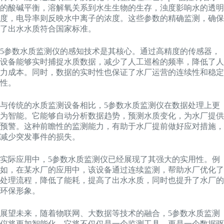
的酸碱平衡，溶解氧关系到水生生物的生存，浊度影响水的透明
度，电导率则反映水中离子的浓度。这些参数的精确监测，确保
了出水水质符合国家标准。
5参数水质监测仪的感知技术是其核心。通过高精度的传感器，
设备能够实时捕捉水质数据，减少了人工巡检的频率，降低了人
力成本。同时，数据的实时性也保证了水厂运营的连续性和稳定
性。
与传统的水质监测设备相比，5参数水质监测仪在数据处理上更
为智能。它能够自动分析数据趋势，预测水质变化，为水厂提供
预警。这种前瞻性的监测能力，有助于水厂提前做好应对措施，
减少突发事件的损失。
实际应用中，5参数水质监测仪已经展现了其强大的实用性。例
如，在某水厂的应用中，该设备通过连续监测，帮助水厂优化了
处理流程，降低了能耗，提高了出水水质，同时也提升了水厂的
环保形象。
展望未来，随着物联网、大数据等技术的融合，5参数水质监测
仪将更加智能化。它将不仅仅是一个监测工具，更是一个数据驱