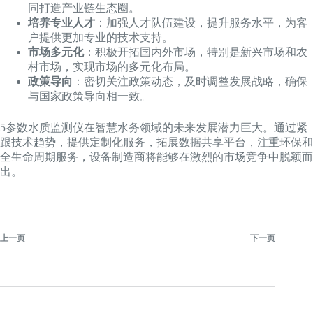
同打造产业链生态圈。
培养专业人才
：加强人才队伍建设，提升服务水平，为客
户提供更加专业的技术支持。
市场多元化
：积极开拓国内外市场，特别是新兴市场和农
村市场，实现市场的多元化布局。
政策导向
：密切关注政策动态，及时调整发展战略，确保
与国家政策导向相一致。
5参数水质监测仪在智慧水务领域的未来发展潜力巨大。通过紧
跟技术趋势，提供定制化服务，拓展数据共享平台，注重环保和
全生命周期服务，设备制造商将能够在激烈的市场竞争中脱颖而
出。
上一页
下一页