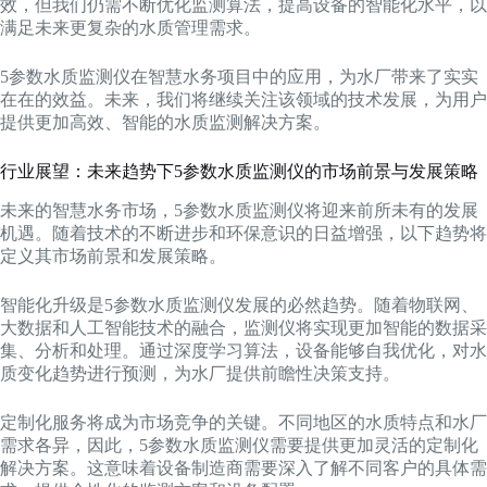
效，但我们仍需不断优化监测算法，提高设备的智能化水平，以
满足未来更复杂的水质管理需求。
5参数水质监测仪在智慧水务项目中的应用，为水厂带来了实实
在在的效益。未来，我们将继续关注该领域的技术发展，为用户
提供更加高效、智能的水质监测解决方案。
行业展望：未来趋势下5参数水质监测仪的市场前景与发展策略
未来的智慧水务市场，5参数水质监测仪将迎来前所未有的发展
机遇。随着技术的不断进步和环保意识的日益增强，以下趋势将
定义其市场前景和发展策略。
智能化升级是5参数水质监测仪发展的必然趋势。随着物联网、
大数据和人工智能技术的融合，监测仪将实现更加智能的数据采
集、分析和处理。通过深度学习算法，设备能够自我优化，对水
质变化趋势进行预测，为水厂提供前瞻性决策支持。
定制化服务将成为市场竞争的关键。不同地区的水质特点和水厂
需求各异，因此，5参数水质监测仪需要提供更加灵活的定制化
解决方案。这意味着设备制造商需要深入了解不同客户的具体需