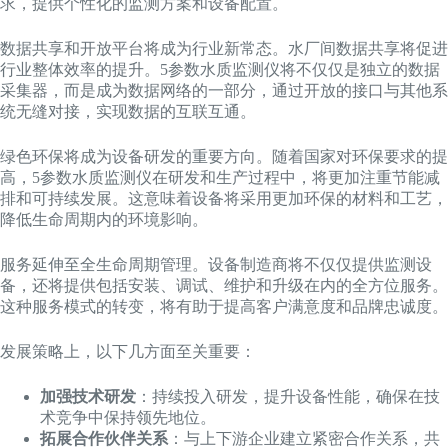
求，提供个性化的监测方案和设备配置。
数据共享和开放平台将成为行业新常态。水厂间数据共享将促进
行业整体效率的提升。5参数水质监测仪将不仅仅是独立的数据
采集器，而是成为数据网络的一部分，通过开放的接口与其他系
统无缝对接，实现数据的互联互通。
绿色环保将成为设备研发的重要方向。随着国家对环保要求的提
高，5参数水质监测仪在研发和生产过程中，将更加注重节能减
排和可持续发展。这意味着设备将采用更加环保的材料和工艺，
降低生命周期内的环境影响。
服务延伸至全生命周期管理。设备制造商将不仅仅提供监测设
备，还将提供包括安装、调试、维护和升级在内的全方位服务。
这种服务模式的转变，将有助于提高客户满意度和品牌忠诚度。
发展策略上，以下几方面至关重要：
加强技术研发
：持续投入研发，提升设备性能，确保在技
术竞争中保持领先地位。
拓展合作伙伴关系
：与上下游企业建立紧密合作关系，共