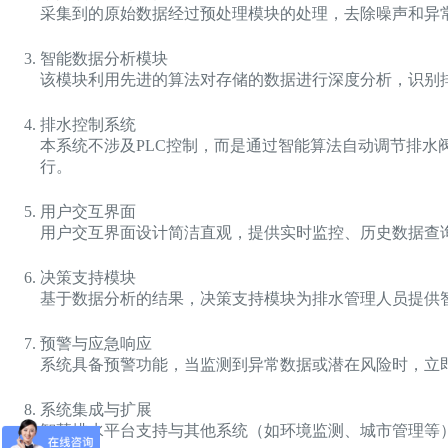
采集到的原始数据经过预处理模块的处理，去除噪声和异
智能数据分析模块
该模块利用先进的算法对存储的数据进行深度分析，识别
排水控制系统
本系统不涉及PLC控制，而是通过智能算法自动调节排
行。
用户交互界面
用户交互界面设计简洁直观，提供实时监控、历史数据查
决策支持模块
基于数据分析的结果，决策支持模块为排水管理人员提供
预警与应急响应
系统具备预警功能，当监测到异常数据或潜在风险时，立
系统集成与扩展
智慧排水平台支持与其他系统（如环境监测、城市管理等