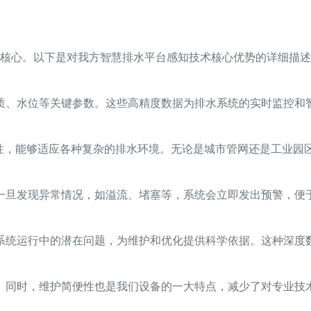
核心。以下是对我方智慧排水平台感知技术核心优势的详细描述
质、水位等关键参数。这些高精度数据为排水系统的实时监控和
活性，能够适应各种复杂的排水环境。无论是城市管网还是工业园
一旦发现异常情况，如溢流、堵塞等，系统会立即发出预警，便
系统运行中的潜在问题，为维护和优化提供科学依据。这种深度数
。同时，维护简便性也是我们设备的一大特点，减少了对专业技