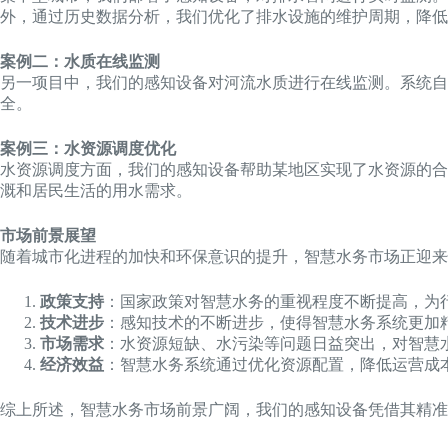
外，通过历史数据分析，我们优化了排水设施的维护周期，降低
案例二：水质在线监测
另一项目中，我们的感知设备对河流水质进行在线监测。系统自
全。
案例三：水资源调度优化
水资源调度方面，我们的感知设备帮助某地区实现了水资源的合
溉和居民生活的用水需求。
市场前景展望
随着城市化进程的加快和环保意识的提升，智慧水务市场正迎来
政策支持
：国家政策对智慧水务的重视程度不断提高，为
技术进步
：感知技术的不断进步，使得智慧水务系统更加
市场需求
：水资源短缺、水污染等问题日益突出，对智慧
经济效益
：智慧水务系统通过优化资源配置，降低运营成
综上所述，智慧水务市场前景广阔，我们的感知设备凭借其精准