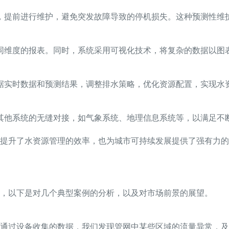
，提前进行维护，避免突发故障导致的停机损失。这种预测性维
同维度的报表。同时，系统采用可视化技术，将复杂的数据以图
据实时数据和预测结果，调整排水策略，优化资源配置，实现水
其他系统的无缝对接，如气象系统、地理信息系统等，以满足不
提升了水资源管理的效率，也为城市可持续发展提供了强有力的
，以下是对几个典型案例的分析，以及对市场前景的展望。
通过设备收集的数据，我们发现管网中某些区域的流量异常，及