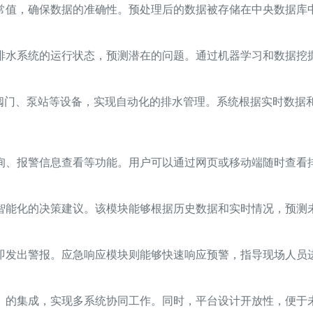
常值，确保数据的准确性。预处理后的数据被存储在中央数据库
排水系统的运行状态，预测潜在的问题。通过机器学习和数据挖
水阀门、泵站等设备，实现自动化的排水管理。系统根据实时数据
询、报警信息查看等功能。用户可以通过网页或移动端随时查看
智能化的决策建议。该模块能够根据历史数据和实时情况，预测
即发出警报。应急响应模块则能够快速响应预警，指导现场人员
）的集成，实现多系统协同工作。同时，平台设计开放性，便于