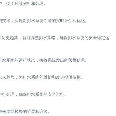
中，便于后续分析和处理。
掘技术，实现对排水系统性能的实时评估和优化。
和历史趋势，智能调整排水策略，确保排水系统的安全稳定运
排水系统的运行状态，接收系统发出的预警信息。
未来趋势，为排水系统的维护和改进提供依据。
进行处理，确保排水系统的安全运行。
未来功能模块的扩展和升级。