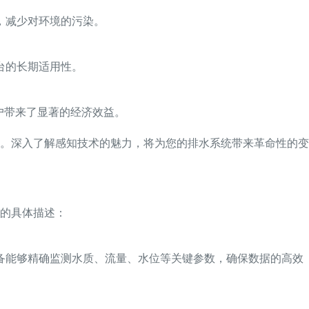
，减少对环境的污染。
台的长期适用性。
户带来了显著的经济效益。
。深入了解感知技术的魅力，将为您的排水系统带来革命性的变
的具体描述：
备能够精确监测水质、流量、水位等关键参数，确保数据的高效